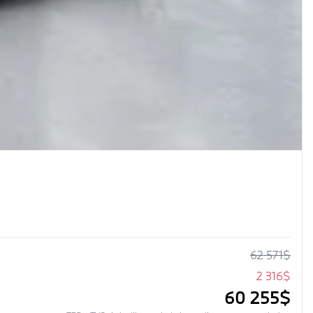
62 571
$
2 316
$
60 255
$