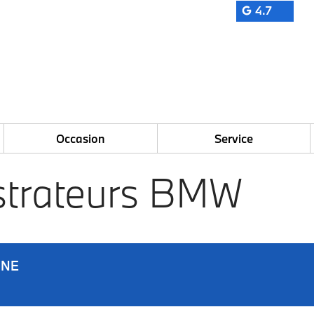
4.7
Occasion
Service
strateurs BMW
GNE