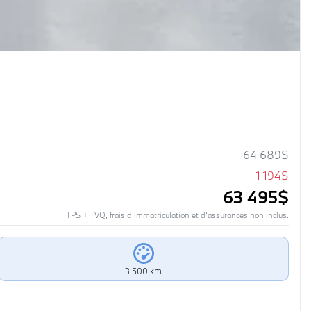
64 689
$
1 194
$
63 495
$
TPS + TVQ, frais d'immatriculation et d'assurances non inclus.
3 500 km