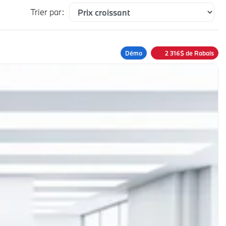
Trier par:
Démo
2 316
$
de Rabais