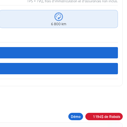
TPS + TVQ, frais d'immatriculation et d'assurances non inclus.
6 800 km
Démo
1 194
$
de Rabais