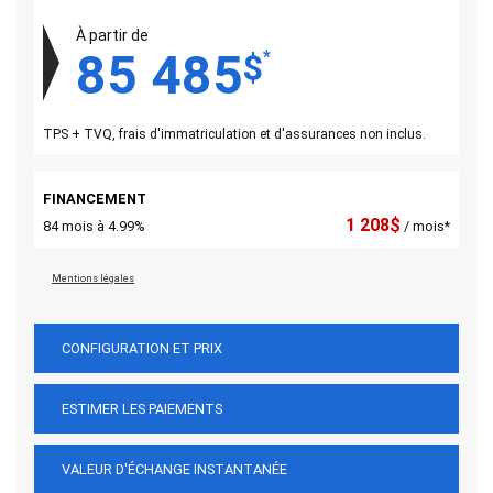
À partir de
85 485
*
$
TPS + TVQ, frais d'immatriculation et d'assurances non inclus.
FINANCEMENT
1 208
$
84 mois à 4.99%
/ mois*
Mentions légales
CONFIGURATION ET PRIX
ESTIMER LES PAIEMENTS
VALEUR D'ÉCHANGE INSTANTANÉE