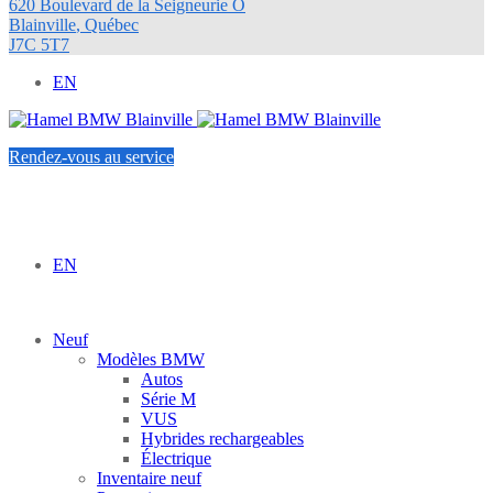
620 Boulevard de la Seigneurie O
Blainville
,
Québec
J7C 5T7
EN
Rendez-vous au service
EN
Neuf
Modèles BMW
Autos
Série M
VUS
Hybrides rechargeables
Électrique
Inventaire neuf