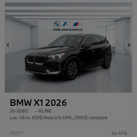
Précédent
Su
BMW X1 2026
26-328D
– XLINE
Loc. 48 m. 653$/mois à 0.49%, 2500$ comptant
PDSF*
62 571
$