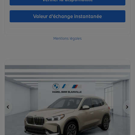
Valeur d’échange instantanée
Mentions légales
Précédent
Su