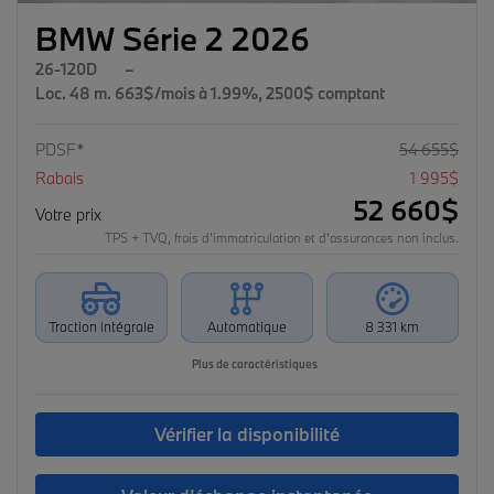
BMW Série 2 2026
26-120D
–
Loc. 48 m. 663$/mois à 1.99%, 2500$ comptant
PDSF*
54 655
$
Rabais
1 995
$
52 660
$
Votre prix
TPS + TVQ, frais d'immatriculation et d'assurances non inclus.
Traction intégrale
Automatique
8 331 km
Plus de caractéristiques
Vérifier la disponibilité