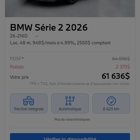
BMW Série 2 2026
26-216D
–
Loc. 48 m. 948$/mois à 4.99%, 2500$ comptant
PDSF*
64 006
$
Rabais
2 370
$
61 636
$
Votre prix
TPS + TVQ, frais d'immatriculation et d'assurances non inclus.
Traction intégrale
Automatique
8 620 km
Plus de caractéristiques
Vérifier la disponibilité