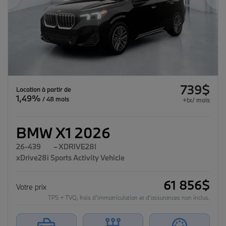
Précédent
Su
739
$
Location
à partir de
1,49%
/ 48 mois
+tx/ mois
BMW X1 2026
26-439
– XDRIVE28I
xDrive28i Sports Activity Vehicle
61 856
$
Votre prix
TPS + TVQ, frais d'immatriculation et d'assurances non inclus.