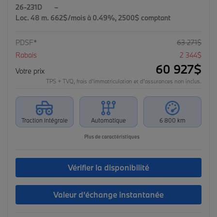
26-231D
–
Loc. 48 m. 662$/mois à 0.49%, 2500$ comptant
PDSF*
63 271
$
Rabais
2 344
$
60 927
$
Votre prix
TPS + TVQ, frais d'immatriculation et d'assurances non inclus.
Traction intégrale
Automatique
6 800 km
Plus de caractéristiques
Vérifier la disponibilité
Valeur d’échange instantanée