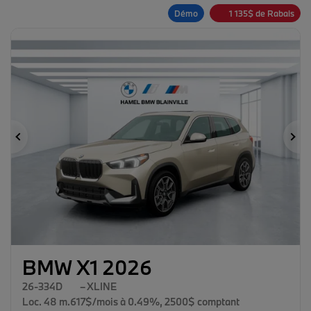
Démo
1 135
$
de Rabais
Précédent
Su
BMW X1 2026
26-334D
– XLINE
Loc. 48 m.617$/mois à 0.49%, 2500$ comptant