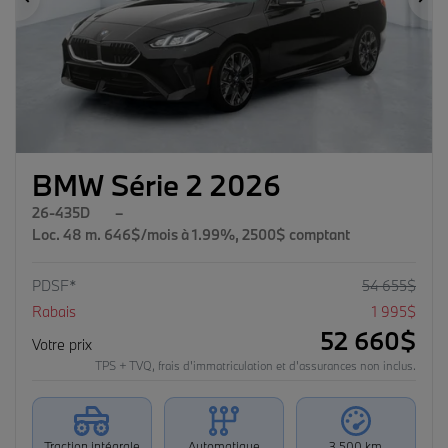
Précédent
Su
BMW Série 2 2026
26-435D
–
Loc. 48 m. 646$/mois à 1.99%, 2500$ comptant
PDSF*
54 655
$
Rabais
1 995
$
52 660
$
Votre prix
TPS + TVQ, frais d'immatriculation et d'assurances non inclus.
Traction intégrale
Automatique
3 500 km