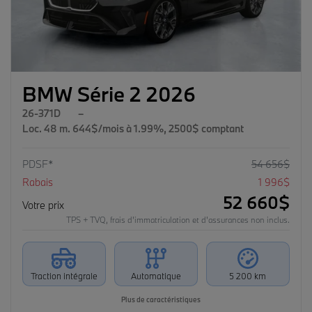
BMW Série 2 2026
26-371D
–
Loc. 48 m. 644$/mois à 1.99%, 2500$ comptant
PDSF*
54 656
$
Rabais
1 996
$
52 660
$
Votre prix
TPS + TVQ, frais d'immatriculation et d'assurances non inclus.
Traction intégrale
Automatique
5 200 km
Plus de caractéristiques