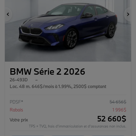
Précédent
Su
BMW Série 2 2026
26-493D
–
Loc. 48 m. 646$/mois à 1.99%, 2500$ comptant
PDSF*
54 656
$
Rabais
1 996
$
52 660
$
Votre prix
TPS + TVQ, frais d'immatriculation et d'assurances non inclus.