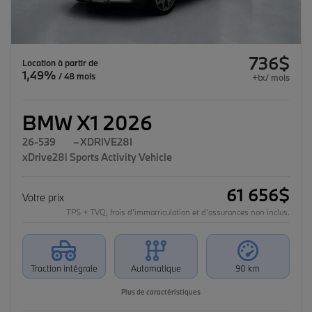
736
$
Location
à partir de
1,49%
/ 48 mois
+tx/ mois
BMW X1 2026
26-539
– XDRIVE28I
xDrive28i Sports Activity Vehicle
61 656
$
Votre prix
TPS + TVQ, frais d'immatriculation et d'assurances non inclus.
Traction intégrale
Automatique
90 km
Plus de caractéristiques