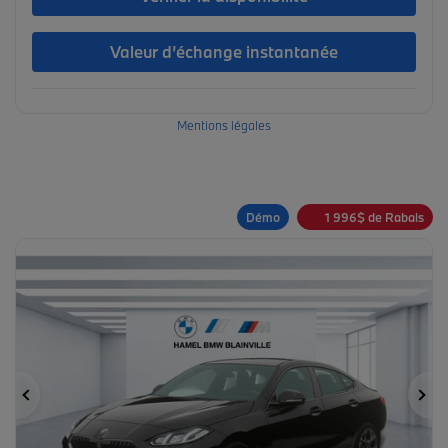
Valeur d’échange instantanée
Mentions légales
Démo
1 996
$
de Rabais
Précédent
Su