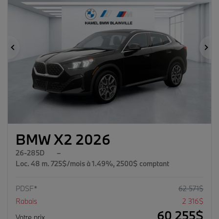
Précédent
Su
BMW X2 2026
26-285D
–
Loc. 48 m. 725$/mois à 1.49%, 2500$ comptant
PDSF*
62 571
$
Rabais
2 316
$
60 255
$
Votre prix