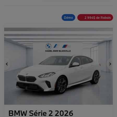
Démo
2 994
$
de Rabais
Précédent
Su
BMW Série 2 2026