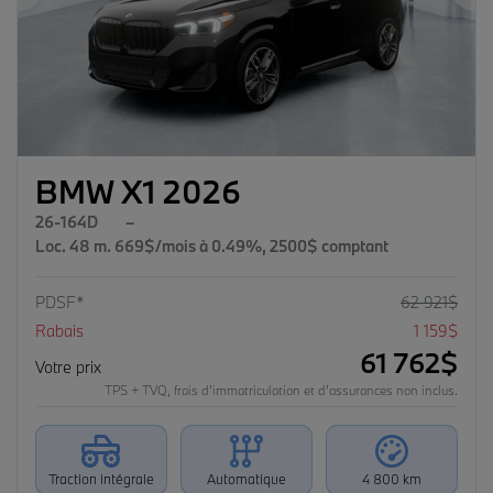
Précédent
Su
BMW X1 2026
26-164D
–
Loc. 48 m. 669$/mois à 0.49%, 2500$ comptant
PDSF*
62 921
$
Rabais
1 159
$
61 762
$
Votre prix
TPS + TVQ, frais d'immatriculation et d'assurances non inclus.
Traction intégrale
Automatique
4 800 km