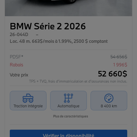
BMW Série 2 2026
26-044D
–
Loc. 48 m. 663$/mois à 1.99%, 2500 $ comptant
PDSF*
54 656
$
Rabais
1 996
$
52 660
$
Votre prix
TPS + TVQ, frais d'immatriculation et d'assurances non inclus.
Traction intégrale
Automatique
8 400 km
Plus de caractéristiques
Vérifier la disponibilité