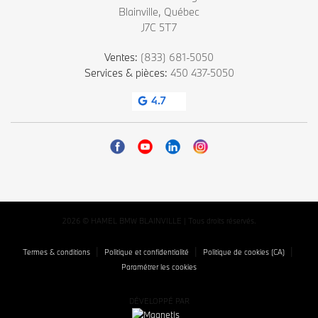
Blainville
,
Québec
J7C 5T7
Ventes:
(833) 681-5050
Services & pièces:
450 437-5050
4.7
2026 © HAMEL BMW BLAINVILLE
| Tous droits réservés.
|
|
|
Termes & conditions
Politique et confidentialité
Politique de cookies (CA)
Paramétrer les cookies
DÉVELOPPÉ PAR