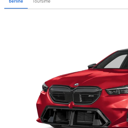
berline
Toursime