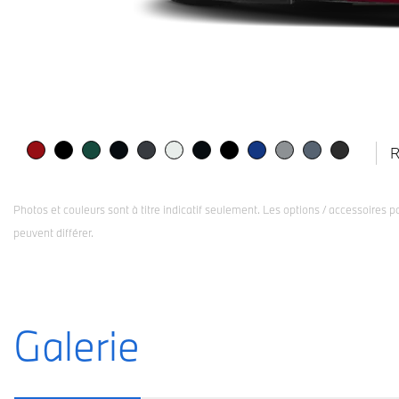
R
Photos et couleurs sont à titre indicatif seulement. Les options / accessoires 
peuvent différer.
Galerie