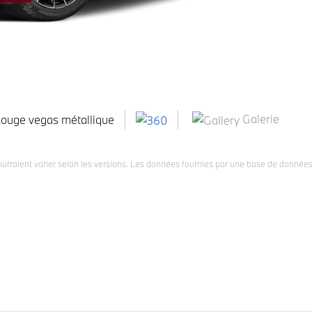
Galerie
ouge vegas métallique
pourraient varier selon les versions. Les données fournies par une base de données